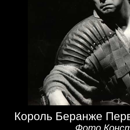
Король Беранже Пер
Фото Конст